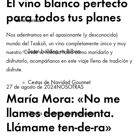
El vino blanco perfecto
para todos tus planes
de empresa
Nos adentramos en el apasionante (y desconocido)
mundo del Txakoli, un vino completamente único y muy
Team building en Bilbao
nuestro. Desde su historia hasta cómo maridarlo y
disfrutarlo, acompáñanos en este viaje lleno de tradición y
disfrute.
Cestas de Navidad Gourmet
27 de agosto de 2024
NOSOTRAS
María Mora: «No me
llames dependienta.
Cestas Gourmet para empresas
Llámame ten-de-ra»