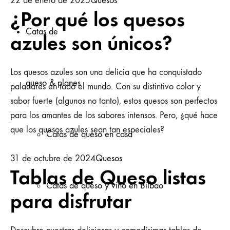
22 de enero de 2025
Quesos
¿Por qué los quesos
Catas de
azules son únicos?
Los quesos azules son una delicia que ha conquistado
queso & planes
paladares en todo el mundo. Con su distintivo color y
sabor fuerte (algunos no tanto), estos quesos son perfectos
para los amantes de los sabores intensos. Pero, ¿qué hace
que los quesos azules sean tan especiales?
Catas de queso en casa
31 de octubre de 2024
Quesos
Tablas de Queso listas
Catas de queso y vino en Bilbao
para disfrutar