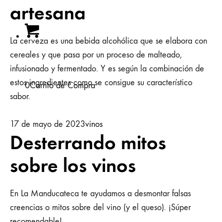
artesana
La cerveza es una bebida alcohólica que se elabora con
cereales y que pasa por un proceso de malteado,
infusionado y fermentado. Y es según la combinación de
estos ingredientes como se consigue su característico
0
Carrito de Compra
sabor.
17 de mayo de 2023
vinos
Desterrando mitos
sobre los vinos
En La Manducateca te ayudamos a desmontar falsas
creencias o mitos sobre del vino (y el queso). ¡Súper
recomendable!