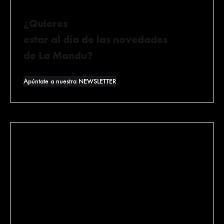
¿Quieres
estar al día de las novedades
de La Mandu?
Apúntate a nuestra NEWSLETTER
General Concha 7
48008 Bilbao (Bizkaia)
640 084 075
lamanducateca@lamanducateca.com