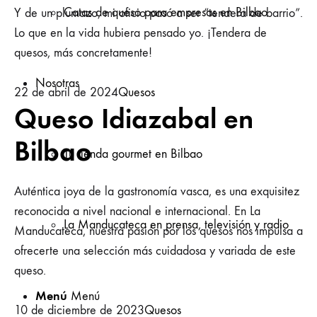
Catas de queso para empresas en Bilbao
Y de un plumazo, mi oficio pasó a ser “tendera de barrio”.
Lo que en la vida hubiera pensado yo. ¡Tendera de
quesos, más concretamente!
Nosotras
22 de abril de 2024
Quesos
Queso Idiazabal en
Bilbao
Tu tienda gourmet en Bilbao
Auténtica joya de la gastronomía vasca, es una exquisitez
reconocida a nivel nacional e internacional. En La
La Manducateca en prensa, televisión y radio
Manducateca, nuestra pasión por los quesos nos impulsa a
ofrecerte una selección más cuidadosa y variada de este
queso.
Menú
Menú
10 de diciembre de 2023
Quesos