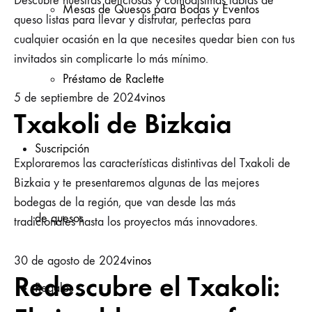
Descubre nuestras deliciosas y comodísimas tablas de
Mesas de Quesos para Bodas y Eventos
queso listas para llevar y disfrutar, perfectas para
cualquier ocasión en la que necesites quedar bien con tus
invitados sin complicarte lo más mínimo.
Préstamo de Raclette
5 de septiembre de 2024
vinos
Txakoli de Bizkaia
Suscripción
Exploraremos las características distintivas del Txakoli de
Bizkaia y te presentaremos algunas de las mejores
bodegas de la región, que van desde las más
de quesos
tradicionales hasta los proyectos más innovadores.
30 de agosto de 2024
vinos
Redescubre el Txakoli:
Regalos