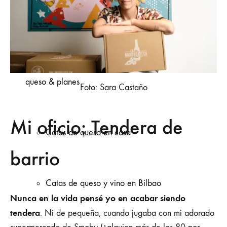
Catas de
queso & planes
Foto: Sara Castaño
Mi oficio: Tendera de
Catas de queso en casa
barrio
Catas de queso y vino en Bilbao
Nunca en la vida pensé yo en acabar siendo
tendera
. Ni de pequeña, cuando jugaba con mi adorado