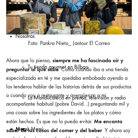
Catas de queso para empresas en Bilbao
Nosotras
Foto: Pankra Nieto_ Jantour El Correo
siempre me ha fascinado
oír
y
Ahora que lo pienso,
Tu tienda gourmet en Bilbao
preguntar al que sabe
. Como cuando iba a una tienda
especializada en té y me quedaba embobada oyendo a
los tenderos hablar de las historias detrás de sus productos
o cuando voy a restaurante y avergüenzo a mi
La Manducateca en prensa, televisión y radio
acompañante habitual (pobre David…) preguntando mil y
una cosas sobre los ingredientes de los platos y cómo
Me encanta
están hechos. Es que no lo puedo evitar.
Menú
Menú
saber de las cosas del comer y del beber
. Y ahora soy