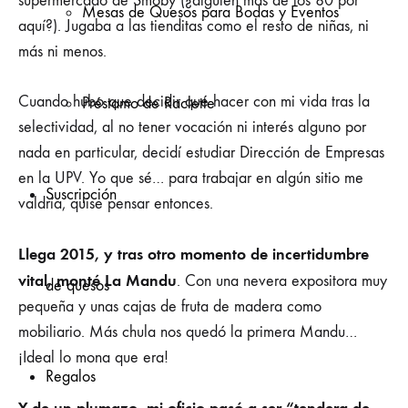
supermercado de Smoby (¿alguien más de los 80 por
Mesas de Quesos para Bodas y Eventos
aquí?). Jugaba a las tienditas como el resto de niñas, ni
más ni menos.
Cuando hubo que decidir qué hacer con mi vida tras la
Préstamo de Raclette
selectividad, al no tener vocación ni interés alguno por
nada en particular, decidí estudiar Dirección de Empresas
en la UPV. Yo que sé… para trabajar en algún sitio me
Suscripción
valdría, quise pensar entonces.
Llega 2015, y tras otro momento de incertidumbre
vital, monté La Mandu
. Con una nevera expositora muy
de quesos
pequeña y unas cajas de fruta de madera como
mobiliario. Más chula nos quedó la primera Mandu…
¡Ideal lo mona que era!
Regalos
Y de un plumazo, mi oficio pasó a ser “tendera de