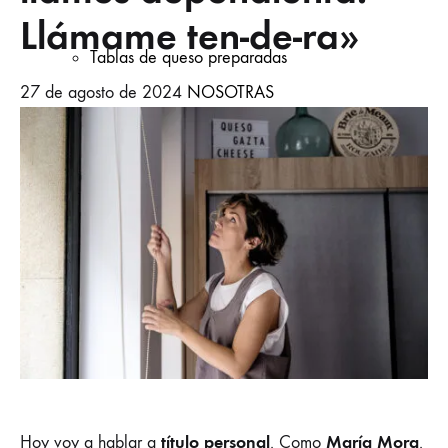
Llámame ten-de-ra»
Tablas de queso preparadas
27 de agosto de 2024
NOSOTRAS
Cervezas artesanales
Vinos de autor
Despensa, Pan y Dulce
título personal
María Mora
Hoy voy a hablar a
. Como
.