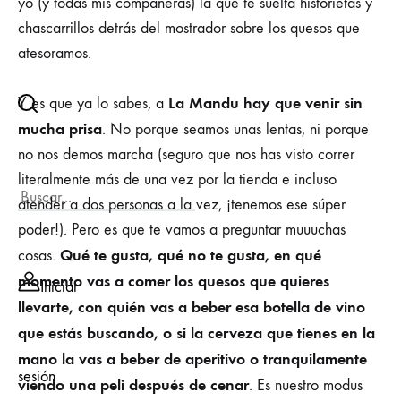
yo (y todas mis compañeras) la que te suelta
historietas y
chascarrillos detrás del mostrador sobre los quesos que
atesoramos.
La
Mandu
hay que venir sin
Y es que ya lo sabes, a
mucha prisa
. No porque seamos unas lentas, ni porque
no nos demos marcha (seguro que nos has visto correr
literalmente más de una vez por la tienda e incluso
atender a dos personas a la vez, ¡tenemos ese súper
poder!). Pero es que te vamos a preguntar
muuuchas
Qué te gusta, qué no te gusta, en qué
cosas.
momento vas a comer los quesos que quieres
Iniciar
llevarte, con quién vas a beber esa botella de vino
que estás buscando, o si la cerveza que tienes en la
mano la vas a beber de aperitivo o tranquilamente
sesión
viendo una peli después de cenar
. Es nuestro modus