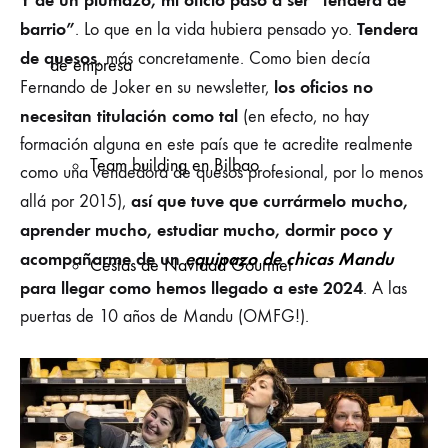
barrio”
Tendera
. Lo que en la vida hubiera pensado yo.
de quesos
, más concretamente. Como bien decía
de empresa
los oficios no
Fernando de Joker en su newsletter,
necesitan titulación como tal
(en efecto, no hay
formación alguna en este país que te acredite realmente
Team building en Bilbao
como una vendedora de quesos profesional, por lo menos
así que tuve que currármelo mucho,
allá por 2015),
aprender mucho, estudiar mucho, dormir poco y
acompañarme de un
equipazo de chicas Mandu
Cestas de Navidad Gourmet
para llegar como hemos llegado a este 2024
. A las
puertas de 10 años de Mandu (OMFG!).
Cestas Gourmet para empresas