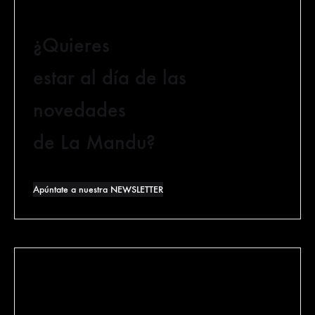
¿Quieres
estar al día de las
novedades
de La Mandu?
Apúntate a nuestra NEWSLETTER
General Concha 7
48008 Bilbao (Bizkaia)