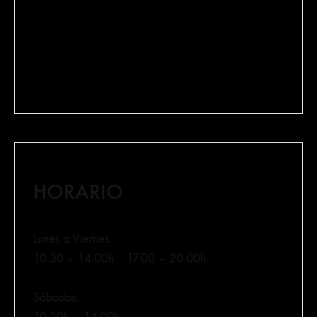
640 084 075
lamanducateca@lamanducateca.com
HORARIO
Lunes a Viernes:
10.30 – 14.00h. · 17.00 – 20.00h
Sábados: