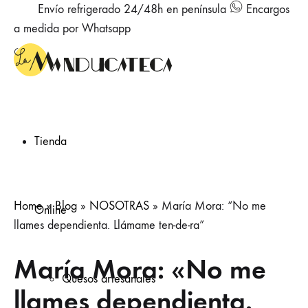
Envío refrigerado 24/48h en península
Encargos
a medida por Whatsapp
Tienda
Home
»
Blog
»
NOSOTRAS
»
María Mora: “No me
Online
llames dependienta. Llámame ten-de-ra”
María Mora: «No me
Quesos artesanales
llames dependienta.