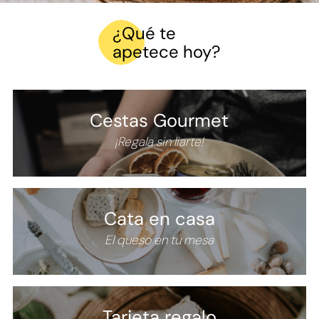
¿Qué te
apetece hoy?
Cestas Gourmet
¡Regala sin liarte!
Cata en casa
El queso en tu mesa
Tarjeta
regalo