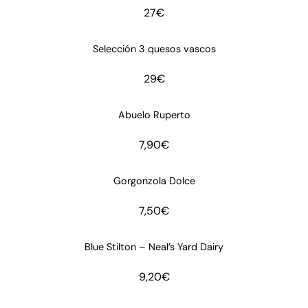
55€
27
€
hasta
297€
Selección 3 quesos vascos
29
€
Abuelo Ruperto
7,90
€
Gorgonzola Dolce
7,50
€
Blue Stilton – Neal’s Yard Dairy
9,20
€