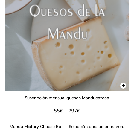
Suscripción mensual quesos Manducateca
Rango
55
€
-
297
€
de
precios:
Mandu Mistery Cheese Box – Selección quesos primavera
desde