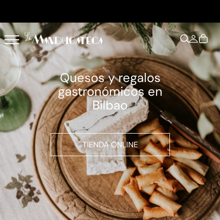
Quesos y regalos
gastronómicos en
Bilbao
TIENDA ONLINE