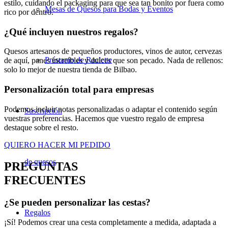
estilo, cuidando el packaging para que sea tan bonito por fuera como
Mesas de Quesos para Bodas y Eventos
rico por dentro.
¿Qué incluyen nuestros regalos?
Quesos artesanos de pequeños productores, vinos de autor, cervezas
Préstamo de Raclette
de aquí, panes increíbles y dulces que son pecado. Nada de rellenos:
solo lo mejor de nuestra tienda de Bilbao.
Personalización total para empresas
Podemos incluir notas personalizadas o adaptar el contenido según
Suscripción
vuestras preferencias. Hacemos que vuestro regalo de empresa
destaque sobre el resto.
QUIERO HACER MI PEDIDO
de quesos
PREGUNTAS
FRECUENTES
¿Se pueden personalizar las cestas?
Regalos
¡Sí! Podemos crear una cesta completamente a medida, adaptada a