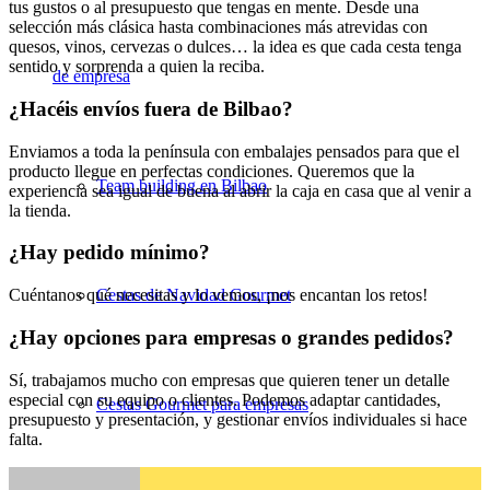
tus gustos o al presupuesto que tengas en mente. Desde una
selección más clásica hasta combinaciones más atrevidas con
quesos, vinos, cervezas o dulces… la idea es que cada cesta tenga
sentido y sorprenda a quien la reciba.
de empresa
¿Hacéis envíos fuera de Bilbao?
Enviamos a toda la península con embalajes pensados para que el
producto llegue en perfectas condiciones. Queremos que la
Team building en Bilbao
experiencia sea igual de buena al abrir la caja en casa que al venir a
la tienda.
¿Hay pedido mínimo?
Cestas de Navidad Gourmet
Cuéntanos qué necesitas y lo vemos, ¡nos encantan los retos!
¿Hay opciones para empresas o grandes pedidos?
Sí, trabajamos mucho con empresas que quieren tener un detalle
especial con su equipo o clientes. Podemos adaptar cantidades,
Cestas Gourmet para empresas
presupuesto y presentación, y gestionar envíos individuales si hace
falta.