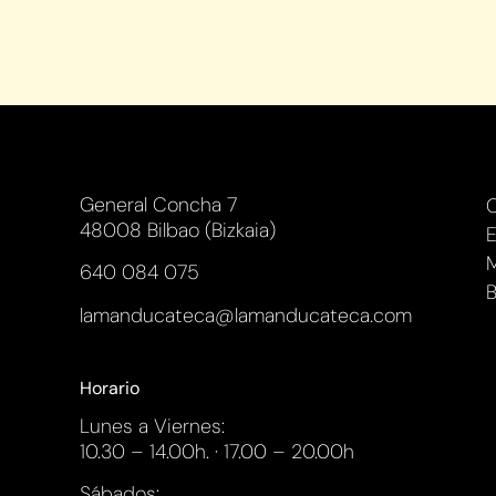
General Concha 7
48008 Bilbao (Bizkaia)
E
M
640 084 075
B
lamanducateca@lamanducateca.com
Horario
Lunes a Viernes:
10.30 – 14.00h. · 17.00 – 20.00h
Sábados: