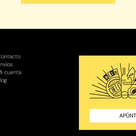
Contacto
nvíos
i cuenta
log
APÚNT