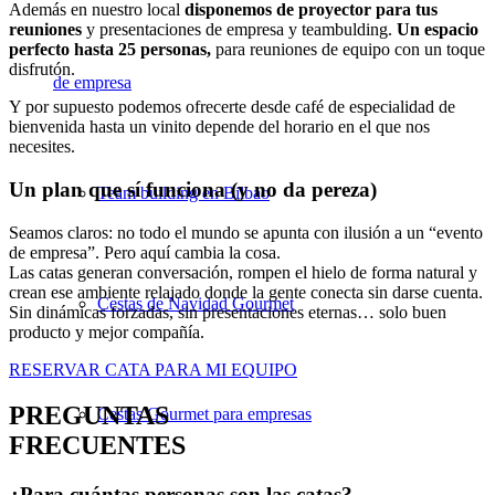
Además en nuestro local
disponemos de proyector para tus
reuniones
y presentaciones de empresa y teambulding.
Un espacio
perfecto hasta 25 personas,
para reuniones de equipo con un toque
disfrutón.
de empresa
Y por supuesto podemos ofrecerte desde café de especialidad de
bienvenida hasta un vinito depende del horario en el que nos
necesites.
Un plan que sí funciona (y no da pereza)
Team building en Bilbao
Seamos claros: no todo el mundo se apunta con ilusión a un “evento
de empresa”. Pero aquí cambia la cosa.
Las catas generan conversación, rompen el hielo de forma natural y
crean ese ambiente relajado donde la gente conecta sin darse cuenta.
Cestas de Navidad Gourmet
Sin dinámicas forzadas, sin presentaciones eternas… solo buen
producto y mejor compañía.
RESERVAR CATA PARA MI EQUIPO
PREGUNTAS
Cestas Gourmet para empresas
FRECUENTES
¿Para cuántas personas son las catas?