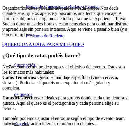
Mesas de Quesos para Bodas y Eventos
Organizamos catas privadas adaptadas a cada grupo. Nos decís
cuántos sois, qué os apetece y buscamos una fecha que encaje. A
partir de ahí, nos encargamos de todo para que la experiencia fluya.
Suelen durar unas dos horas y están pensadas para combinar disfrute
y aprendizaje sin ponerse intensos. Aquí se viene a pasarlo bien (y a
comer muy bien).
Préstamo de Raclette
QUIERO UNA CATA PARA MI EQUIPO
¿Qué tipo de catas podéis hacer?
Suscripción
Nos adaptamos al tipo de grupo y al objetivo del evento. Estos son
los formatos más habituales:
Catas Temáticas:
Queso + maridaje específico (vino, cerveza,
sidra…). Perfectas si queréis una experiencia más guiada y
completa.
de quesos
Catas Mastercheese:
Ideales para grupos donde cada uno tiene sus
gustos. Aquí el queso es el protagonista y cada persona elige su
bebida.
También podemos ajustar el enfoque según el tipo de evento: team
Regalos
building, celebración interna, reunión con clientes…