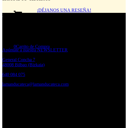
¡DÉJANOS UNA RESEÑA!
¿Quieres
estar al día de las novedades
de La Mandu?
0
Carrito de Compra
Apúntate a nuestra NEWSLETTER
General Concha 7
48008 Bilbao (Bizkaia)
640 084 075
lamanducateca@lamanducateca.com
HORARIO
Lunes a Viernes:
10.30 – 14.00h. · 17.00 – 20.00h
Sábados:
10.30h – 14.00h