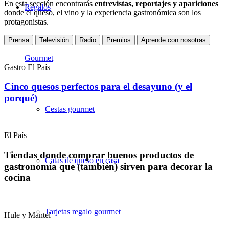
En esta sección encontrarás
entrevistas, reportajes y apariciones
Regalos
donde el queso, el vino y la experiencia gastronómica son los
protagonistas.
Prensa
Televisión
Radio
Premios
Aprende con nosotras
Gourmet
Gastro El País
Cinco quesos perfectos para el desayuno (y el
porqué)
Cestas gourmet
El País
Tiendas donde comprar buenos productos de
Catas de queso en casa
gastronomía que (también) sirven para decorar la
cocina
Tarjetas regalo gourmet
Hule y Mantel