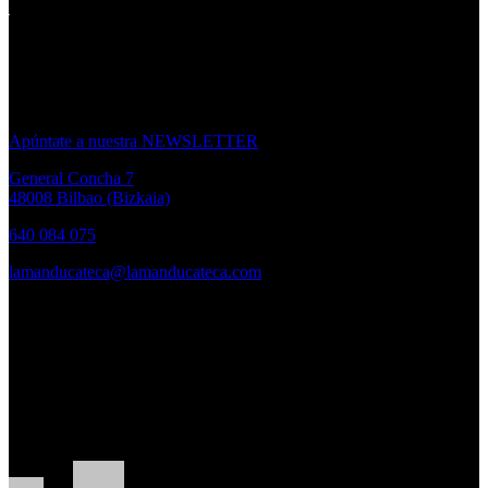
¿Quieres
estar al día de las novedades
de La Mandu?
Apúntate a nuestra NEWSLETTER
General Concha 7
48008 Bilbao (Bizkaia)
640 084 075
lamanducateca@lamanducateca.com
HORARIO
Lunes a Viernes:
10.30 – 14.00h. · 17.00 – 20.00h
Sábados:
10.30h – 14.00h