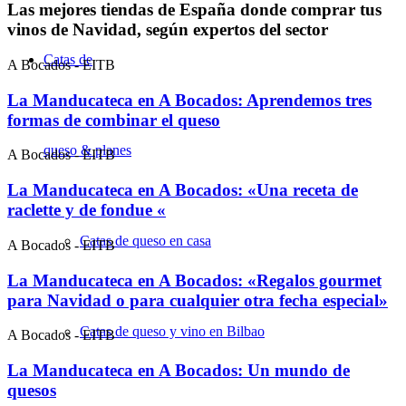
Las mejores tiendas de España donde comprar tus
vinos de Navidad, según expertos del sector
Catas de
A Bocados - EITB
La Manducateca en A Bocados: Aprendemos tres
formas de combinar el queso
queso & planes
A Bocados - EITB
La Manducateca en A Bocados: «Una receta de
raclette y de fondue «
Catas de queso en casa
A Bocados - EITB
La Manducateca en A Bocados: «Regalos gourmet
para Navidad o para cualquier otra fecha especial»
Catas de queso y vino en Bilbao
A Bocados - EITB
La Manducateca en A Bocados: Un mundo de
quesos