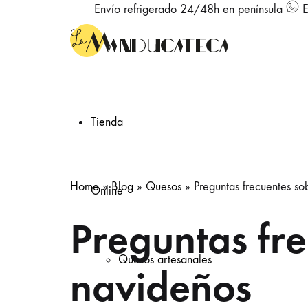
Envío refrigerado 24/48h en península
E
Tienda
Home
»
Blog
»
Quesos
»
Preguntas frecuentes s
Online
Preguntas fr
Quesos artesanales
navideños