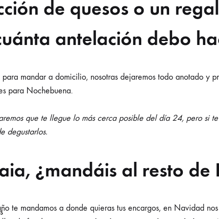
cción de quesos o un rega
uánta antelación debo ha
o para mandar a domicilio, nosotras dejaremos todo anotado y p
eres para Nochebuena.
remos que te llegue lo más cerca posible del día 24, pero si te
de degustarlos.
aia, ¿mandáis al resto de
el año te mandamos a donde quieras tus encargos, en Navidad n
s