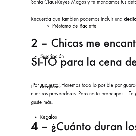
Santa Claus-Reyes Magos y te mandamos tus deta
dedic
Recuerda que también podemos incluir una
Préstamo de Raclette
2 – Chicas me encant
Suscripción
SI-TO para la cena 
¡Por supuesto! Haremos todo lo posible por guar
de quesos
nuestros proveedores. Pero no te preocupes… Te g
guste más.
Regalos
4 –
¿Cuánto duran los