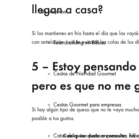
llegan a casa?
de empresa
Si los mantienes en frío hasta el día que los va
con antelación y así te evitarás las colas de los
Team building en Bilbao
5 – Estoy pensando 
Cestas de Navidad Gourmet
pero es que no me 
Cestas Gourmet para empresas
Si hay algún tipo de queso que no te vaya mucho,
posible a tus gustos.
Cualquier duda o consulta, no d
Catas de queso para empresas en Bilb