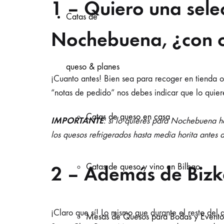
1 – Quiero una sele
Catas de
Nochebuena, ¿con c
queso & planes
¡Cuanto antes! Bien sea para recoger en tienda 
“notas de pedido” nos debes indicar que lo qui
Catas de queso en casa
I
MPORTANTE
: si lo quieres para Nochebuena ha
los quesos refrigerados hasta media horita antes 
2 – Además de Bizk
Catas de queso y vino en Bilbao
¡Claro que sí! Lo mismo que durante el resto d
Mesas de Quesos para Bodas y Evento