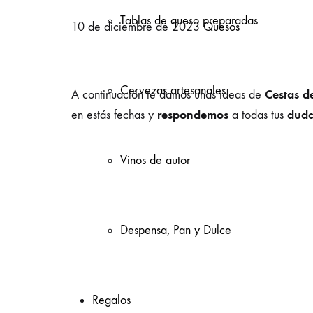
Tablas de queso preparadas
10 de diciembre de 2023
Quesos
Cervezas artesanales
Cestas d
A continuación te damos unas ideas de
respondemos
duda
en estás fechas y
a todas tus
Vinos de autor
Despensa, Pan y Dulce
Regalos