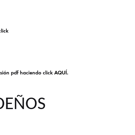
lick
ón pdf haciendo click
AQUÍ.
DEÑOS