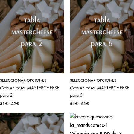
Este
Este
SELECCIONAR OPCIONES
SELECCIONAR OPCIONES
Cata en casa: MASTERCHEESE
producto
Cata en casa: MASTERCHEESE
product
para 2
para 6
tiene
tiene
Rango
Rango
38
€
-
55
€
66
€
-
83
€
múltiples
múltiples
de
de
variantes.
variantes
precios:
precios:
Las
Las
desde
desde
38€
66€
opciones
opcione
5.00
Valorado con
de 5