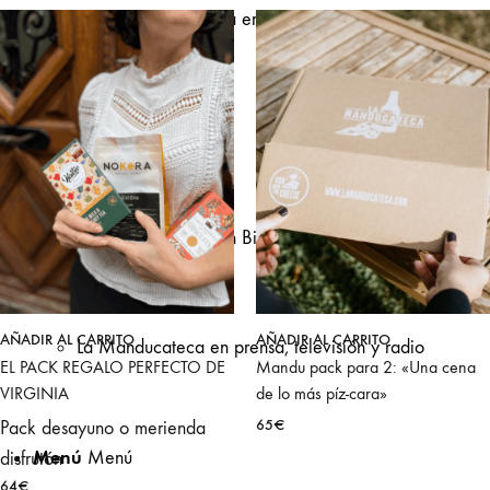
Catas de queso para empresas en Bilbao
Nosotras
Tu tienda gourmet en Bilbao
AÑADIR AL CARRITO
AÑADIR AL CARRITO
La Manducateca en prensa, televisión y radio
EL PACK REGALO PERFECTO DE
Mandu pack para 2: «Una cena
VIRGINIA
de lo más píz-cara»
65
€
Pack desayuno o merienda
Menú
Menú
disfrutón
64
€