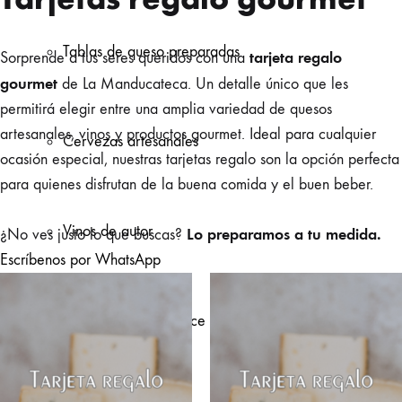
Tablas de queso preparadas
tarjeta regalo
Sorprende a tus seres queridos con una
gourmet
de La Manducateca. Un detalle único que les
permitirá elegir entre una amplia variedad de quesos
artesanales, vinos y productos gourmet. Ideal para cualquier
Cervezas artesanales
ocasión especial, nuestras tarjetas regalo son la opción perfecta
para quienes disfrutan de la buena comida y el buen beber.
Vinos de autor
Lo preparamos a tu medida.
¿No ves justo lo que buscas?
Escríbenos por WhatsApp
Despensa, Pan y Dulce