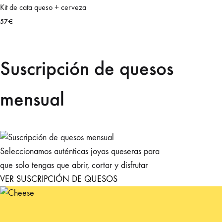
pueden
Kit de cata queso + cerveza
elegir
57
€
en
la
página
Suscripción de quesos
de
producto
mensual
Seleccionamos auténticas joyas queseras para
que solo tengas que abrir, cortar y disfrutar
VER SUSCRIPCIÓN DE QUESOS