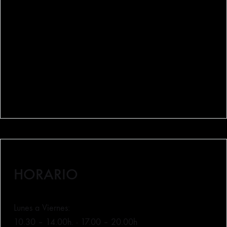
General Concha 7
48008 Bilbao (Bizkaia)
640 084 075
lamanducateca@lamanducateca.com
HORARIO
Lunes a Viernes:
10.30 – 14.00h. · 17.00 – 20.00h