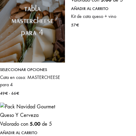
hasta
hasta
se
se
55€
83€
AÑADIR AL CARRITO
pueden
pueden
Kit de cata queso + vino
elegir
elegir
57
€
en
en
la
la
página
página
de
de
producto
product
Este
SELECCIONAR OPCIONES
Cata en casa: MASTERCHEESE
producto
para 4
tiene
Rango
49
€
-
66
€
múltiples
de
variantes.
precios:
Las
desde
49€
opciones
5.00
Valorado con
de 5
hasta
se
66€
AÑADIR AL CARRITO