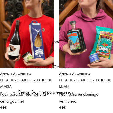
de empresa
Team building en Bilbao
Cestas de Navidad Gourmet
AÑADIR AL CARRITO
AÑADIR AL CARRITO
EL PACK REGALO PERFECTO DE
EL PACK REGALO PERFECTO DE
MARÍA
ELIAN
Cestas Gourmet para empresas
Pack para disfrutar de una
Pack para un domingo
cena gourmet
vermutero
64
€
64
€