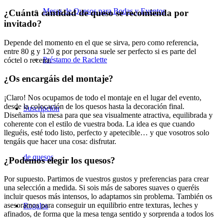
Mesas de Quesos para Bodas y Eventos
¿Cuánta cantidad de queso se recomienda por
invitado?
Depende del momento en el que se sirva, pero como referencia,
entre 80 g y 120 g por persona suele ser perfecto si es parte del
Préstamo de Raclette
cóctel o recena.
¿Os encargáis del montaje?
¡Claro! Nos ocupamos de todo el montaje en el lugar del evento,
desde la colocación de los quesos hasta la decoración final.
Suscripción
Diseñamos la mesa para que sea visualmente atractiva, equilibrada y
coherente con el estilo de vuestra boda. La idea es que cuando
lleguéis, esté todo listo, perfecto y apetecible… y que vosotros solo
tengáis que hacer una cosa: disfrutar.
de quesos
¿Podemos elegir los quesos?
Por supuesto. Partimos de vuestros gustos y preferencias para crear
una selección a medida. Si sois más de sabores suaves o queréis
incluir quesos más intensos, lo adaptamos sin problema. También os
asesoramos para conseguir un equilibrio entre texturas, leches y
Regalos
afinados, de forma que la mesa tenga sentido y sorprenda a todos los