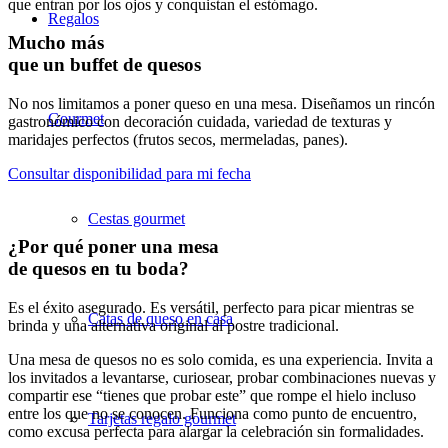
que entran por los ojos y conquistan el estómago.
Regalos
Mucho más
que un buffet de quesos
No nos limitamos a poner queso en una mesa. Diseñamos un rincón
Gourmet
gastronómico con decoración cuidada, variedad de texturas y
maridajes perfectos (frutos secos, mermeladas, panes).
Consultar disponibilidad para mi fecha
Cestas gourmet
¿Por qué poner una mesa
de quesos en tu boda?
Es el éxito asegurado. Es versátil, perfecto para picar mientras se
Catas de queso en casa
brinda y una alternativa original al postre tradicional.
Una mesa de quesos no es solo comida, es una experiencia. Invita a
los invitados a levantarse, curiosear, probar combinaciones nuevas y
compartir ese “tienes que probar este” que rompe el hielo incluso
entre los que no se conocen. Funciona como punto de encuentro,
Tarjetas regalo gourmet
como excusa perfecta para alargar la celebración sin formalidades.