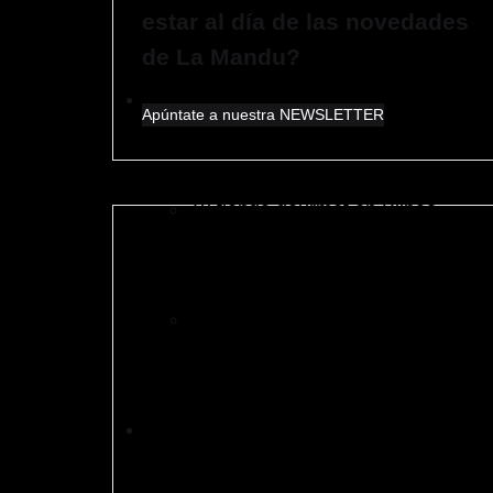
estar al día de las novedades
de La Mandu?
Nosotras
Apúntate a nuestra NEWSLETTER
Tu tienda gourmet en Bilbao
Mapa web
Política de privacidad
La Manducateca en prensa, televis
Aviso legal
Política de Cookies
Menú
Menú
Política de venta