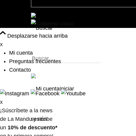
Desplazarse hacia arriba
x
Mi cuenta
Preguntas frecuentes
Contacto
Iniciar
x
¡Súscríbete a la news
de La Mandu y recibe
sesión
un
10% de descuento*
en tu primera compra!