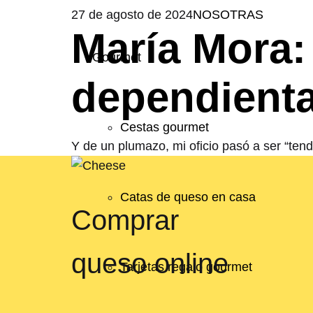
27 de agosto de 2024
NOSOTRAS
María Mora:
Gourmet
dependienta
Cestas gourmet
Y de un plumazo, mi oficio pasó a ser “ten
Catas de queso en casa
Comprar
queso online
Tarjetas regalo gourmet