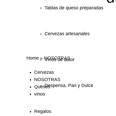
Tablas de queso preparadas
Cervezas artesanales
Home
»
NOSOTRAS
Vinos de autor
Cervezas
NOSOTRAS
Despensa, Pan y Dulce
Quesos
vinos
Regalos