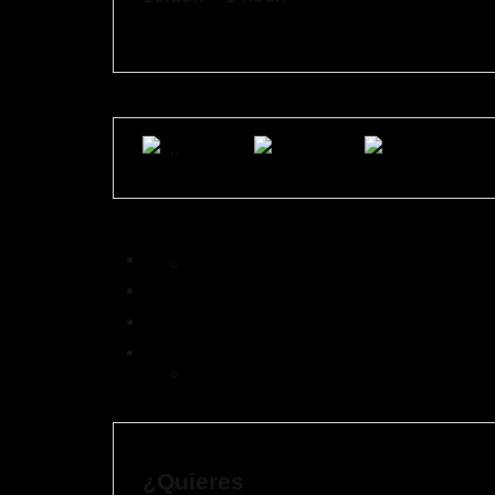
de empresa
Team building en Bilbao
Contacto
Cestas de Navidad Gourmet
Envíos
Mi cuenta
Blog
Cestas Gourmet para empresas
¿Quieres
Catas de queso para empresas en