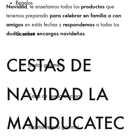
Regalos
Navidad
productos
, te enseñamos todos los
que
para celebrar en familia o con
tenemos preparado
amigos
respondemos
en estás fechas y
a todas tus
dudas sobre encargos navideños
.
Gourmet
CESTAS DE
Cestas gourmet
NAVIDAD LA
Catas de queso en casa
MANDUCATEC
Tarjetas regalo gourmet