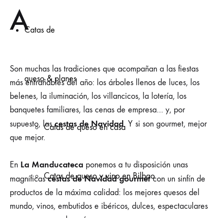
A
Catas de
Son muchas las tradiciones que acompañan a las fiestas
queso & planes
más entrañables del año: los árboles llenos de luces, los
belenes, la iluminación, los villancicos, la lotería, los
banquetes familiares, las cenas de empresa… y, por
cestas de Navidad
supuesto, las
. Y si son gourmet, mejor
Catas de queso en casa
que mejor.
La Manducateca
En
ponemos a tu disposición unas
Catas de queso y vino en Bilbao
cestas de Navidad gourmet
magníficas
con un sinfín de
productos de la máxima calidad: los mejores quesos del
mundo, vinos, embutidos e ibéricos, dulces, espectaculares