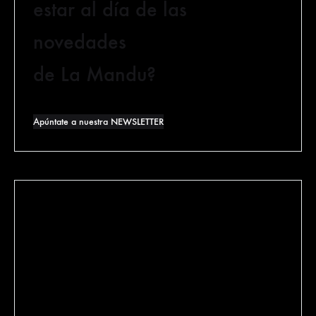
estar al día de las
novedades
de La Mandu?
Apúntate a nuestra NEWSLETTER
General Concha 7
48008 Bilbao (Bizkaia)
640 084 075
lamanducateca@lamanducateca.com