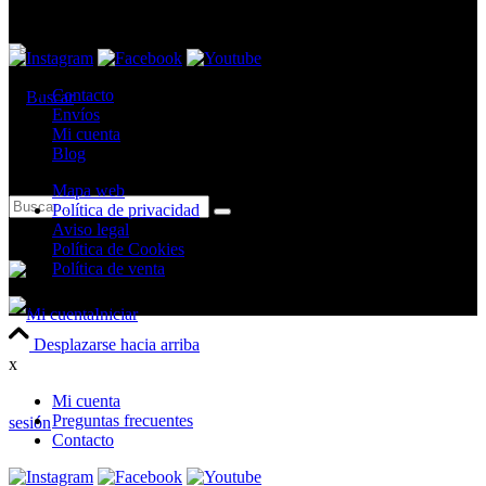
Sábados:
10.30h – 14.00h
Contacto
Envíos
Mi cuenta
Blog
Mapa web
Política de privacidad
Aviso legal
Política de Cookies
Política de venta
Iniciar
Desplazarse hacia arriba
x
Mi cuenta
Preguntas frecuentes
sesión
Contacto