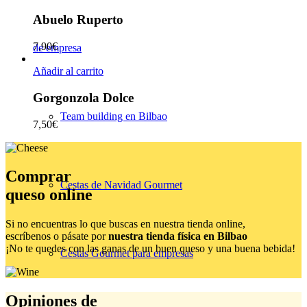
Abuelo Ruperto
7,90
€
de empresa
Añadir al carrito
Gorgonzola Dolce
Team building en Bilbao
7,50
€
Comprar
Cestas de Navidad Gourmet
queso online
Si no encuentras lo que buscas en nuestra tienda online,
escríbenos o pásate por
nuestra tienda física en Bilbao
¡No te quedes con las ganas de un buen queso y una buena bebida!
Cestas Gourmet para empresas
Opiniones de