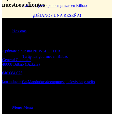
nuestros clientes
Catas de queso para empresas en Bilbao
¡DÉJANOS UNA RESEÑA!
¿Quieres
Nosotras
estar al día de las novedades
de La Mandu?
Apúntate a nuestra NEWSLETTER
Tu tienda gourmet en Bilbao
General Concha 7
48008 Bilbao (Bizkaia)
640 084 075
lamanducateca@lamanducateca.com
La Manducateca en prensa, televisión y radio
HORARIO
Lunes a Viernes:
10.30 – 14.00h. · 17.00 – 20.00h
Menú
Menú