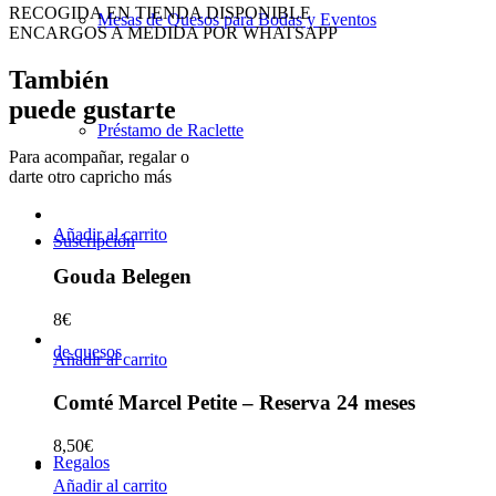
RECOGIDA EN TIENDA DISPONIBLE
Mesas de Quesos para Bodas y Eventos
ENCARGOS A MEDIDA POR WHATSAPP
También
puede gustarte
Préstamo de Raclette
Para acompañar, regalar o
darte otro capricho más
Añadir al carrito
Suscripción
Gouda Belegen
8
€
de quesos
Añadir al carrito
Comté Marcel Petite – Reserva 24 meses
8,50
€
Regalos
Añadir al carrito