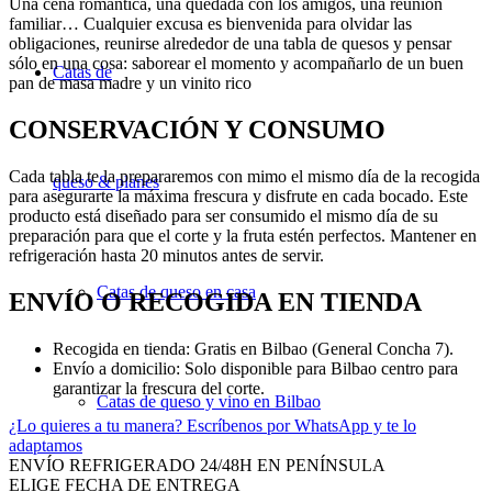
Una cena romántica, una quedada con los amigos, una reunión
familiar… Cualquier excusa es bienvenida para olvidar las
obligaciones, reunirse alrededor de una tabla de quesos y pensar
sólo en una cosa: saborear el momento y acompañarlo de un buen
Catas de
pan de masa madre y un vinito rico
CONSERVACIÓN Y CONSUMO
Cada tabla te la prepararemos con mimo el mismo día de la recogida
queso & planes
para asegurarte la máxima frescura y disfrute en cada bocado. Este
producto está diseñado para ser consumido el mismo día de su
preparación para que el corte y la fruta estén perfectos. Mantener en
refrigeración hasta 20 minutos antes de servir.
Catas de queso en casa
ENVÍO O RECOGIDA EN TIENDA
Recogida en tienda: Gratis en Bilbao (General Concha 7).
Envío a domicilio: Solo disponible para Bilbao centro para
garantizar la frescura del corte.
Catas de queso y vino en Bilbao
¿Lo quieres a tu manera?
Escríbenos por WhatsApp y te lo
adaptamos
ENVÍO REFRIGERADO 24/48H EN PENÍNSULA
ELIGE FECHA DE ENTREGA