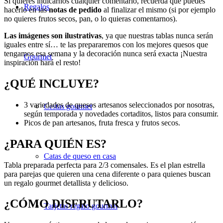
Si quieres indicarnos cualquier comentario, recuerda que puedes
Regalos
hacerlo en las
notas de pedido
al finalizar el mismo (si por ejemplo
no quieres frutos secos, pan, o lo quieras comentarnos).
Las imágenes son ilustrativas
, ya que nuestras tablas nunca serán
iguales entre sí… te las prepararemos con los mejores quesos que
tengamos esa semana y la decoración nunca será exacta ¡Nuestra
Gourmet
inspiración hará el resto!
¿QUÉ INCLUYE?
3 variedades de quesos artesanos seleccionados por nosotras,
Cestas gourmet
según temporada y novedades cortaditos, listos para consumir.
Picos de pan artesanos, fruta fresca y frutos secos.
¿PARA QUIÉN ES?
Catas de queso en casa
Tabla preparada perfecta para 2/3 comensales. Es el plan estrella
para parejas que quieren una cena diferente o para quienes buscan
un regalo gourmet detallista y delicioso.
¿CÓMO DISFRUTARLO?
Tarjetas regalo gourmet