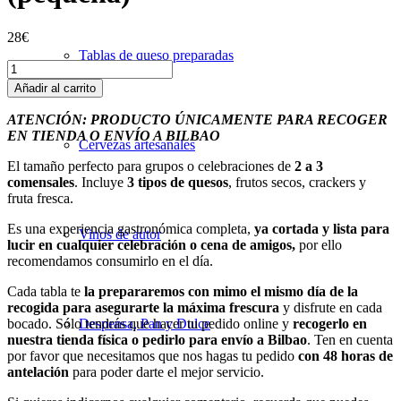
28
€
Tablas de queso preparadas
Tabla
de
Añadir al carrito
quesos
preparada
ATENCIÓN: PRODUCTO ÚNICAMENTE PARA RECOGER
(pequeña)
EN TIENDA O ENVÍO A BILBAO
Cervezas artesanales
cantidad
El tamaño perfecto para grupos o celebraciones de
2 a 3
comensales
.
Incluye
3 tipos de quesos
, frutos secos, crackers y
fruta fresca.
Es una experiencia gastronómica completa,
ya cortada y lista para
Vinos de autor
lucir en cualquier celebración o cena de amigos,
por ello
recomendamos consumirlo en el día.
Cada tabla te
la prepararemos con mimo el mismo día de la
recogida para asegurarte la máxima frescura
y disfrute en cada
bocado. Sólo tendrás que hacer tu pedido online y
recogerlo en
Despensa, Pan y Dulce
nuestra tienda física o pedirlo para envío a Bilbao
. Ten en cuenta
por favor que necesitamos que nos hagas tu pedido
con 48 horas de
antelación
para poder darte el mejor
servicio
.