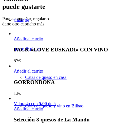
puede gustarte
Para acompañar, regalar o
Catas de
darte otro capricho más
Añadir al carrito
queso & planes
PACK «LOVE EUSKADI» CON VINO
57
€
Añadir al carrito
Catas de queso en casa
GORRONDONA
13
€
Valorado con
5.00
de 5
Catas de queso y vino en Bilbao
Añadir al carrito
Selección 8 quesos de La Mandu