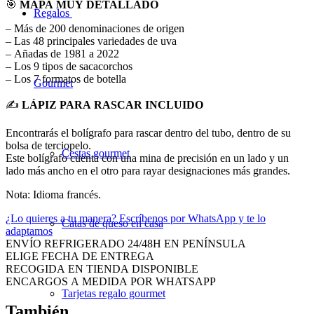
🎯
MAPA MUY DETALLADO
Regalos
– Más de 200 denominaciones de origen
– Las 48 principales variedades de uva
– Añadas de 1981 a 2022
– Los 9 tipos de sacacorchos
– Los 7 formatos de botella
Gourmet
✍️
LÁPIZ PARA RASCAR INCLUIDO
Encontrarás el bolígrafo para rascar dentro del tubo, dentro de su
bolsa de terciopelo.
Cestas gourmet
Este bolígrafo cuenta con una mina de precisión en un lado y un
lado más ancho en el otro para rayar designaciones más grandes.
Nota: Idioma francés.
¿Lo quieres a tu manera?
Escríbenos por WhatsApp y te lo
Catas de queso en casa
adaptamos
ENVÍO REFRIGERADO 24/48H EN PENÍNSULA
ELIGE FECHA DE ENTREGA
RECOGIDA EN TIENDA DISPONIBLE
ENCARGOS A MEDIDA POR WHATSAPP
Tarjetas regalo gourmet
También