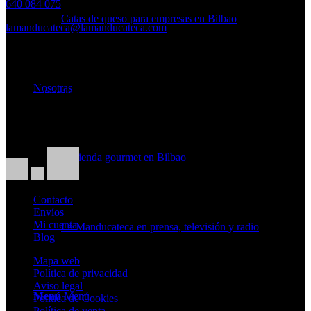
640 084 075
Catas de queso para empresas en Bilbao
lamanducateca@lamanducateca.com
HORARIO
Lunes a Viernes:
Nosotras
10.30 – 14.00h. · 17.00 – 20.00h
Sábados:
10.30h – 14.00h
Tu tienda gourmet en Bilbao
Contacto
Envíos
Mi cuenta
La Manducateca en prensa, televisión y radio
Blog
Mapa web
Política de privacidad
Aviso legal
Menú
Menú
Política de Cookies
Política de venta