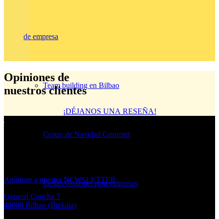
de empresa
Opiniones de
Team building en Bilbao
nuestros clientes
¡DÉJANOS UNA RESEÑA!
Cestas de Navidad Gourmet
¿Quieres
estar al día de las novedades
de La Mandu?
Apúntate a nuestra NEWSLETTER
Cestas Gourmet para empresas
General Concha 7
48008 Bilbao (Bizkaia)