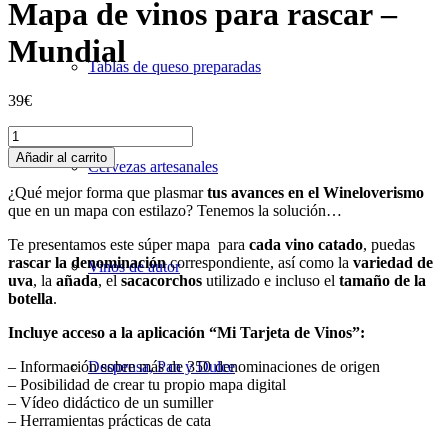
Mapa de vinos para rascar –
Mundial
Tablas de queso preparadas
39
€
Mapa
de
Añadir al carrito
Cervezas artesanales
vinos
para
¿Qué mejor forma que plasmar
tus avances en el Wineloverismo
rascar
que en un mapa con estilazo? Tenemos la solución…
-
Mundial
Te presentamos este súper mapa para
cada vino catado
, puedas
cantidad
rascar la denominación
correspondiente, así como la
variedad de
Vinos de autor
uva
, la
añada
, el
sacacorchos
utilizado e incluso el
tamaño de la
botella
.
Incluye acceso a la aplicación “Mi Tarjeta de Vinos”:
– Información sobre más de 350 denominaciones de origen
Despensa, Pan y Dulce
– Posibilidad de crear tu propio mapa digital
– Vídeo didáctico de un sumiller
– Herramientas prácticas de cata