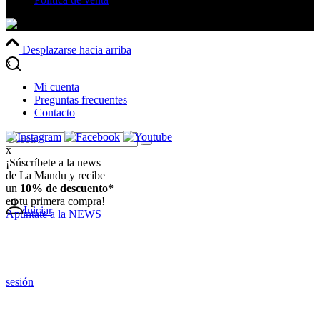
Desplazarse hacia arriba
x
Mi cuenta
Preguntas frecuentes
Contacto
x
¡Súscríbete a la news
de La Mandu y recibe
un
10% de descuento*
en tu primera compra!
Iniciar
Apúntate a la NEWS
sesión