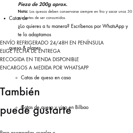
Pieza de 200g aprox.
Nota:
Los quesos deben conservarse siempre en frio y sacar unos 30
Catas de
min antes de ser consumidos.
¿Lo quieres a tu manera?
Escríbenos por WhatsApp y
te lo adaptamos
ENVÍO REFRIGERADO 24/48H EN PENÍNSULA
queso & planes
ELIGE FECHA DE ENTREGA
RECOGIDA EN TIENDA DISPONIBLE
ENCARGOS A MEDIDA POR WHATSAPP
Catas de queso en casa
También
puede gustarte
Catas de queso y vino en Bilbao
Para acompañar, regalar o