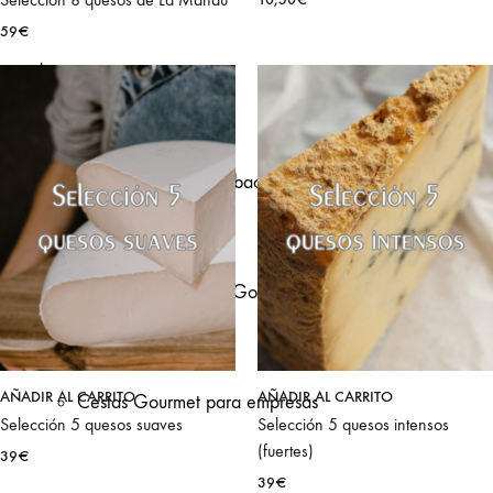
59
€
de empresa
Team building en Bilbao
Cestas de Navidad Gourmet
AÑADIR AL CARRITO
AÑADIR AL CARRITO
Cestas Gourmet para empresas
Selección 5 quesos suaves
Selección 5 quesos intensos
(fuertes)
39
€
39
€