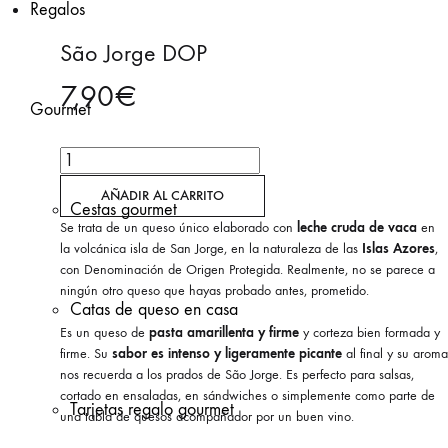
Regalos
São Jorge DOP
7,90
€
Gourmet
São
Jorge
AÑADIR AL CARRITO
Cestas gourmet
DOP
Se trata de un queso único elaborado con
leche cruda de vaca
en
cantidad
la volcánica isla de San Jorge, en la naturaleza de las
Islas Azores
,
con Denominación de Origen Protegida. Realmente, no se parece a
ningún otro queso que hayas probado antes, prometido.
Catas de queso en casa
Es un queso de
pasta amarillenta y firme
y corteza bien formada y
firme. Su
sabor es intenso y ligeramente picante
al final y su aroma
nos recuerda a los prados de São Jorge. Es perfecto para salsas,
cortado en ensaladas, en sándwiches o simplemente como parte de
Tarjetas regalo gourmet
una tabla de quesos acompañador por un buen vino.