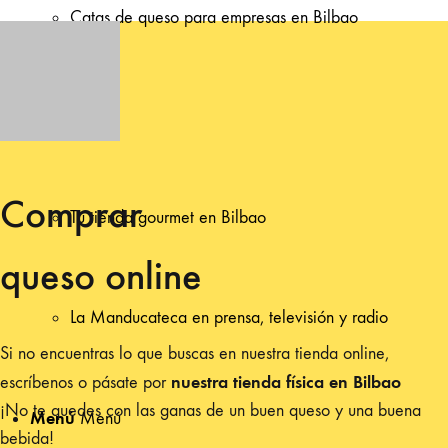
Catas de queso para empresas en Bilbao
Nosotras
Comprar
Tu tienda gourmet en Bilbao
queso online
La Manducateca en prensa, televisión y radio
Si no encuentras lo que buscas en nuestra tienda online,
nuestra tienda física en Bilbao
escríbenos o pásate por
¡No te quedes con las ganas de un buen queso y una buena
Menú
Menú
bebida!