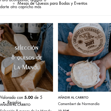
Mesas de Quesos para Bodas y Eventos
darte otro capricho más
Préstamo de Raclette
Suscripción
de quesos
5.00
Valorado con
de 5
AÑADIR AL CARRITO
Regalos
Camembert de Normandía
AÑADIR AL CARRITO
Selección 8 quesos de La Mandu
10,50
€