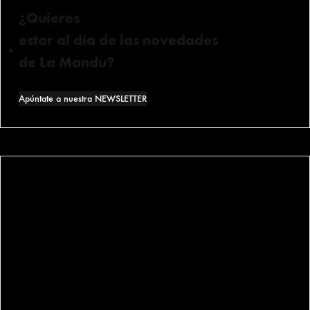
¿Quieres
estar al día de las novedades
de La Mandu?
Apúntate a nuestra NEWSLETTER
0
Carrito de Compra
General Concha 7
48008 Bilbao (Bizkaia)
640 084 075
lamanducateca@lamanducateca.com