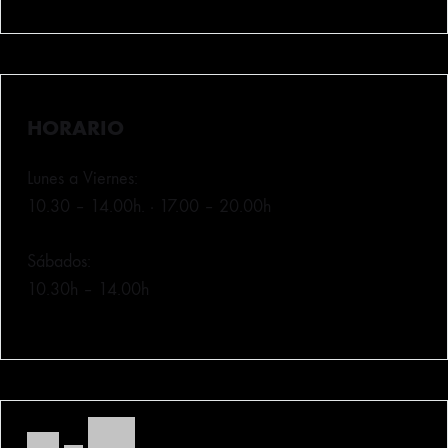
HORARIO
Lunes a Viernes:
10.30 – 14.00h. · 17.00 – 20.00h
Sábados:
10.30h – 14.00h