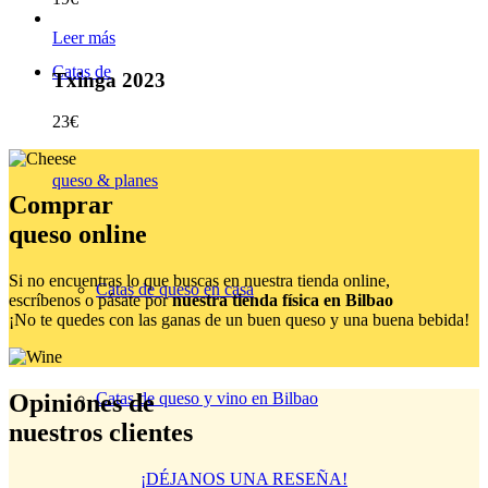
Leer más
Catas de
Txinga 2023
23
€
queso & planes
Comprar
queso online
Si no encuentras lo que buscas en nuestra tienda online,
Catas de queso en casa
escríbenos o pásate por
nuestra tienda física en Bilbao
¡No te quedes con las ganas de un buen queso y una buena bebida!
Catas de queso y vino en Bilbao
Opiniones de
nuestros clientes
¡DÉJANOS UNA RESEÑA!