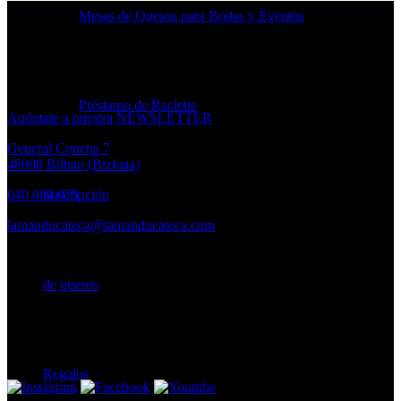
Mesas de Quesos para Bodas y Eventos
¿Quieres
estar al día de las novedades
de La Mandu?
Préstamo de Raclette
Apúntate a nuestra NEWSLETTER
General Concha 7
48008 Bilbao (Bizkaia)
640 084 075
Suscripción
lamanducateca@lamanducateca.com
HORARIO
de quesos
Lunes a Viernes:
10.30 – 14.00h. · 17.00 – 20.00h
Sábados:
10.30h – 14.00h
Regalos