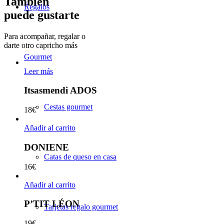
También
Regalos
puede gustarte
Para acompañar, regalar o
darte otro capricho más
Gourmet
Leer más
Itsasmendi ADOS
Cestas gourmet
18
€
Añadir al carrito
DONIENE
Catas de queso en casa
16
€
Añadir al carrito
P’TIT LÉON
Tarjetas regalo gourmet
19
€