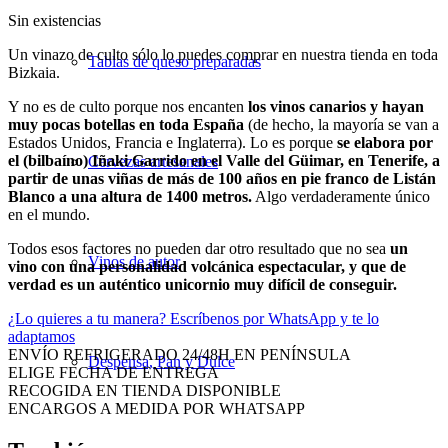
Sin existencias
Un vinazo de culto sólo lo puedes comprar en nuestra tienda en toda
Tablas de queso preparadas
Bizkaia.
Y no es de culto porque nos encanten
los vinos canarios y hayan
muy pocas botellas en toda España
(de hecho, la mayoría se van a
Estados Unidos, Francia e Inglaterra). Lo es porque
se elabora por
el (bilbaíno) Iñaki Garrido en el Valle del Güimar, en Tenerife, a
Cervezas artesanales
partir de unas viñas de más de 100 años en pie franco de Listán
Blanco a una altura de 1400 metros.
Algo verdaderamente único
en el mundo.
Todos esos factores no pueden dar otro resultado que no sea
un
Vinos de autor
vino con una personalidad volcánica espectacular, y que de
verdad es un auténtico unicornio muy difícil de conseguir.
¿Lo quieres a tu manera?
Escríbenos por WhatsApp y te lo
adaptamos
ENVÍO REFRIGERADO 24/48H EN PENÍNSULA
Despensa, Pan y Dulce
ELIGE FECHA DE ENTREGA
RECOGIDA EN TIENDA DISPONIBLE
ENCARGOS A MEDIDA POR WHATSAPP