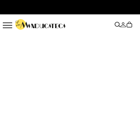
HOME
»
TIENDA
»
CESTAS GOURMET
»
PACK PICOTEO – QUESO + VERMUT +
APERITIVO