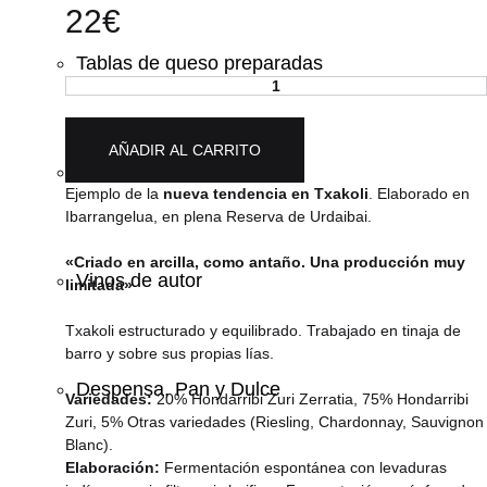
22
€
Tablas de queso preparadas
NEKAZARI
TXAKOLI
cantidad
AÑADIR AL CARRITO
Cervezas artesanales
Ejemplo de la
nueva tendencia en Txakoli
. Elaborado en
Ibarrangelua, en plena Reserva de Urdaibai.
«Criado en arcilla, como antaño. Una producción muy
Vinos de autor
limitada»
Txakoli estructurado y equilibrado. Trabajado en tinaja de
barro y sobre sus propias lías.
Despensa, Pan y Dulce
Variedades:
20% Hondarribi Zuri Zerratia, 75% Hondarribi
Zuri, 5% Otras variedades (Riesling, Chardonnay, Sauvignon
Blanc).
Elaboración:
Fermentación espontánea con levaduras