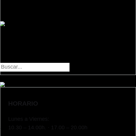
General Concha 7
48008 Bilbao (Bizkaia)
640 084 075
lamanducateca@lamanducateca.com
Iniciar
HORARIO
Lunes a Viernes:
sesión
10.30 – 14.00h. · 17.00 – 20.00h