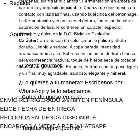
indígenas, sin filtrar ni clarificar. Fermentación en ánfora de
Regalos
barro rojo y depósito inoxidable. Crianza de diez meses en
contacto con las lías finas, usando la técnica del bâtonnage.
La fermentación y crianza en el ánfora, junto con la sobre
saturación de lías, le confieren un carácter especial,
Gourmet
diferente y único en la D.O. Bizkaiko Txakolina
Carácter:
Un vino con un color amarillo pálido y ribete
dorado. Limpio y sedoso. A copa parada intensidad
aromática media alta. Sobresalen las notas de fruta blanca,
pera conferencia madura, toque de hierba seca de tocador,
Cestas gourmet
flores blancas, brioche. En boca, entrada con un paso ligero
y un final muy agradable, sabroso, elegante y mineral.
¿Lo quieres a tu manera?
Escríbenos por
WhatsApp y te lo adaptamos
Catas de queso en casa
ENVÍO REFRIGERADO 24/48H EN PENÍNSULA
ELIGE FECHA DE ENTREGA
RECOGIDA EN TIENDA DISPONIBLE
ENCARGOS A MEDIDA POR WHATSAPP
Tarjetas regalo gourmet