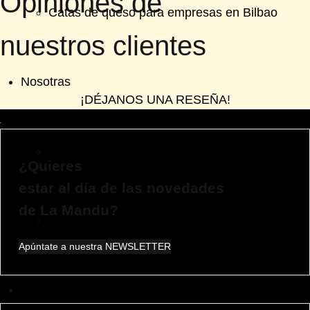
Opiniones de
Catas de queso para empresas en Bilbao
nuestros clientes
Nosotras
¡DÉJANOS UNA RESEÑA!
Tu tienda gourmet en Bilbao
¿Quieres
estar al día de las novedades
de La Mandu?
La Manducateca en prensa, televisión y radio
Apúntate a nuestra NEWSLETTER
Menú
Menú