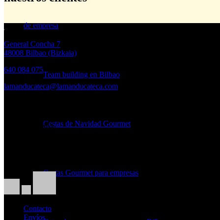
de empresa
General Concha 7
48008 Bilbao (Bizkaia)
640 084 075
Team building en Bilbao
lamanducateca@lamanducateca.com
Horario
Cestas de Navidad Gourmet
Lunes a Viernes:
10.30 – 14.00h. · 17.00 – 20.00h
Sábados:
10.30h – 14.00h
Cestas Gourmet para empresas
Contacto
Envíos