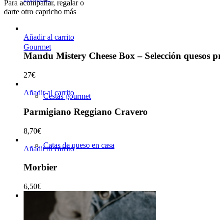
Para acompañar, regalar o
darte otro capricho más
Añadir al carrito
Gourmet
Mandu Mistery Cheese Box – Selección quesos p
27
€
Añadir al carrito
Cestas gourmet
Parmigiano Reggiano Cravero
8,70
€
Catas de queso en casa
Añadir al carrito
Morbier
6,50
€
Tarjetas regalo gourmet