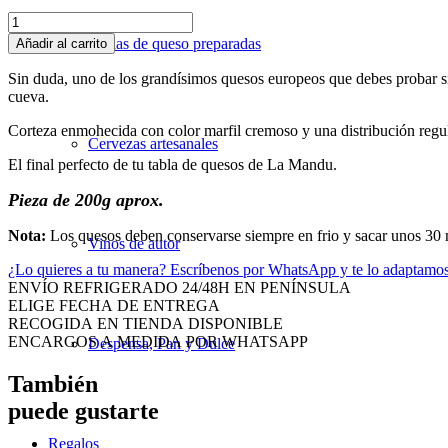
Blue
Stilton
Tablas de queso preparadas
Añadir al carrito
-
Neal's
Sin duda, uno de los grandísimos quesos europeos que debes probar sí
Yard
cueva.
Dairy
cantidad
Corteza enmohecida con color marfil cremoso y una distribución regular
Cervezas artesanales
El final perfecto de tu tabla de quesos de La Mandu.
Pieza de 200g aprox.
Nota:
Los quesos deben conservarse siempre en frio y sacar unos 30 
Vinos de autor
¿Lo quieres a tu manera?
Escríbenos por WhatsApp y te lo adaptamo
ENVÍO REFRIGERADO 24/48H EN PENÍNSULA
ELIGE FECHA DE ENTREGA
RECOGIDA EN TIENDA DISPONIBLE
ENCARGOS A MEDIDA POR WHATSAPP
Despensa, Pan y Dulce
También
puede gustarte
Regalos