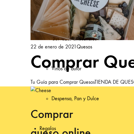
Tablas de queso preparadas
Cervezas artesanales
22 de enero de 2021
Quesos
Comprar Que
Vinos de autor
Tu Guía para Comprar QuesosTIENDA DE QU
Despensa, Pan y Dulce
Comprar
Regalos
queso online