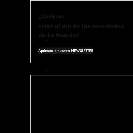
de empresa
¿Quieres
estar al día de las novedades
de La Mandu?
Team building en Bilbao
Apúntate a nuestra NEWSLETTER
Cestas de Navidad Gourmet
Mapa web
Cestas Gourmet para empresas
Política de privacidad
Aviso legal
Catas de queso para empresas en Bilb
Política de Cookies