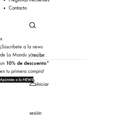
Contacto
x
¡Súscríbete a la news
de La Mandu y recibe
10% de descuento*
un
en tu primera compra!
Apúntate a la NEWS
Iniciar
sesión