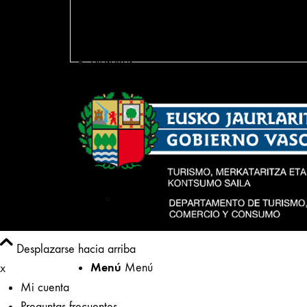
Política de venta
Nosotras
Tu tienda gourmet en Bilbao
La Manducateca en prensa, televisión y
Desplazarse hacia arriba
Menú
Menú
x
Mi cuenta
Preguntas frecuentes