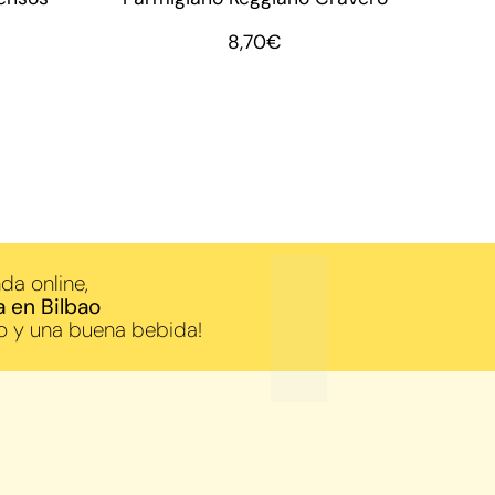
8,70
€
da online,
a en Bilbao
o y una buena bebida!