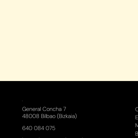
General Concha 7
48008 Bilbao (Bizkaia)
E
M
640 084 075
B