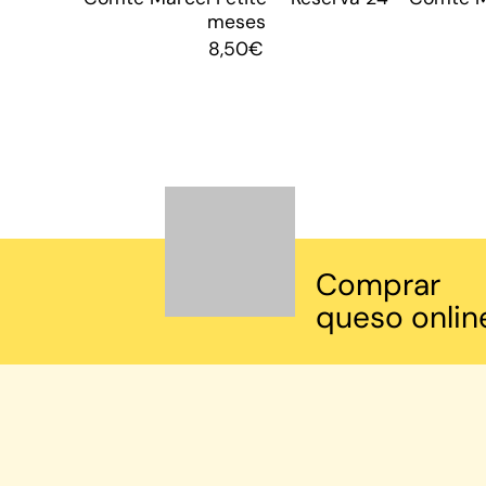
meses
8,50
€
Comprar
queso onlin