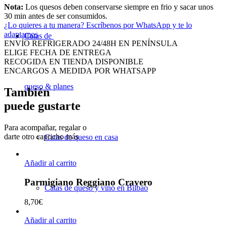
Nota:
Los quesos deben conservarse siempre en frio y sacar unos
30 min antes de ser consumidos.
¿Lo quieres a tu manera?
Escríbenos por WhatsApp y te lo
adaptamos
Catas de
ENVÍO REFRIGERADO 24/48H EN PENÍNSULA
ELIGE FECHA DE ENTREGA
RECOGIDA EN TIENDA DISPONIBLE
ENCARGOS A MEDIDA POR WHATSAPP
queso & planes
También
puede gustarte
Para acompañar, regalar o
darte otro capricho más
Catas de queso en casa
Añadir al carrito
Parmigiano Reggiano Cravero
Catas de queso y vino en Bilbao
8,70
€
Añadir al carrito