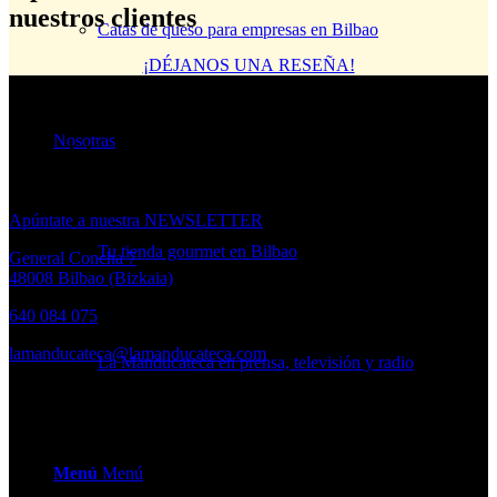
nuestros clientes
Catas de queso para empresas en Bilbao
¡DÉJANOS UNA RESEÑA!
¿Quieres
Nosotras
estar al día de las novedades
de La Mandu?
Apúntate a nuestra NEWSLETTER
Tu tienda gourmet en Bilbao
General Concha 7
48008 Bilbao (Bizkaia)
640 084 075
lamanducateca@lamanducateca.com
La Manducateca en prensa, televisión y radio
HORARIO
Lunes a Viernes:
10.30 – 14.00h. · 17.00 – 20.00h
Menú
Menú
Sábados: