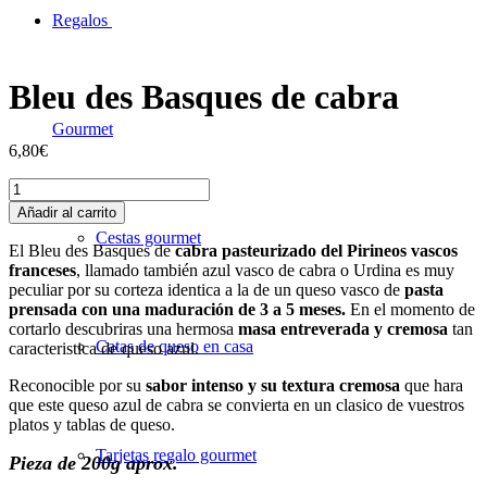
Regalos
Bleu des Basques de cabra
Gourmet
6,80
€
Bleu
des
Añadir al carrito
Basques
Cestas gourmet
de
El
Bleu des Basques de
cabra pasteurizado del Pirineos vascos
cabra
franceses
,
llamado también azul vasco de cabra o Urdina es muy
cantidad
peculiar por su corteza identica a la de un queso vasco de
pasta
prensada con una maduración de 3 a 5 meses.
En el momento de
cortarlo descubriras una hermosa
masa entreverada y cremosa
tan
Catas de queso en casa
caracteristica de queso azul.
Reconocible por su
sabor intenso y su textura cremosa
que hara
que este queso azul de cabra se convierta en un clasico de vuestros
platos y tablas de queso.
Tarjetas regalo gourmet
Pieza de 200g aprox.