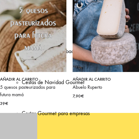
de empresa
Team building en Bilbao
AÑADIR AL CARRITO
AÑADIR AL CARRITO
Cestas de Navidad Gourmet
5 quesos pasteurizados para
Abuelo Ruperto
futura mamá
7,90
€
39
€
Cestas Gourmet para empresas