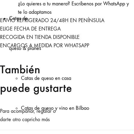
¿Lo quieres a tu manera?
Escríbenos por WhatsApp y
te lo adaptamos
Catas de
ENVÍO REFRIGERADO 24/48H EN PENÍNSULA
ELIGE FECHA DE ENTREGA
RECOGIDA EN TIENDA DISPONIBLE
ENCARGOS A MEDIDA POR WHATSAPP
queso & planes
También
Catas de queso en casa
puede gustarte
Catas de queso y vino en Bilbao
Para acompañar, regalar o
darte otro capricho más