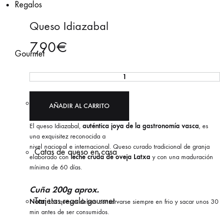
Regalos
Queso Idiazabal
7,90
€
Gourmet
Queso
Idiazabal
Cestas gourmet
cantidad
AÑADIR AL CARRITO
El queso Idiazabal,
auténtica joya de la gastronomía vasca
, es
una exquisitez reconocida a
nivel nacional e internacional. Queso curado tradicional de granja
Catas de queso en casa
elaborado con
leche cruda de oveja Latxa
y con una maduración
mínima de 60 días.
Cuña 200g aprox.
Tarjetas regalo gourmet
Nota:
Los quesos deben conservarse siempre en frio y sacar unos 30
min antes de ser consumidos.