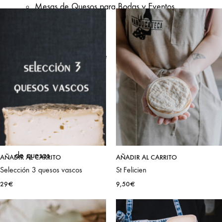
Mesas de Quesos para Bodas y Eventos
Préstamo de Raclette
Suscripción
de quesos
AÑADIR AL CARRITO
AÑADIR AL CARRITO
Selección 3 quesos vascos
St Felicien
29
€
9,50
€
Regalos