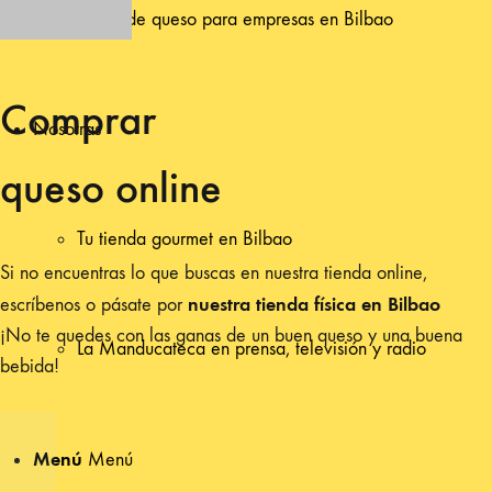
Catas de queso para empresas en Bilbao
Comprar
Nosotras
queso online
Tu tienda gourmet en Bilbao
Si no encuentras lo que buscas en nuestra tienda online,
nuestra tienda física en Bilbao
escríbenos o pásate por
¡No te quedes con las ganas de un buen queso y una buena
La Manducateca en prensa, televisión y radio
bebida!
Menú
Menú