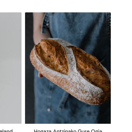
eland
Hogaza Antzinako Gure Ogia