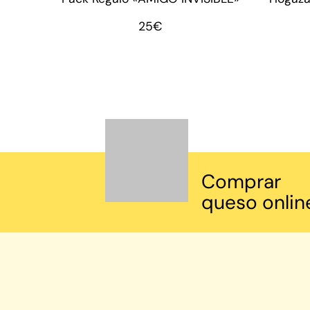
25
€
Comprar
queso onlin