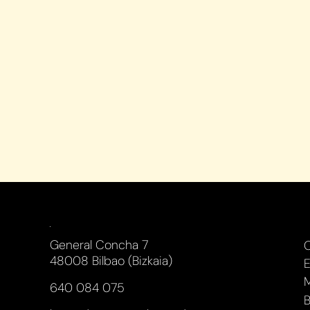
General Concha 7
48008 Bilbao (Bizkaia)
E
M
640 084 075
B